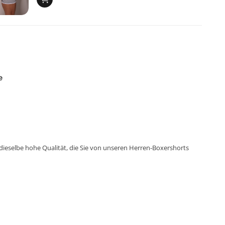
e
 dieselbe hohe Qualität, die Sie von unseren Herren-Boxershorts
gal ob bei der Arbeit oder in der Freizeit.
ne stilvolle Note hinzu. Ein dezentes Detail für einen modernen
ständig gegenüber täglichem Tragen und Waschen.