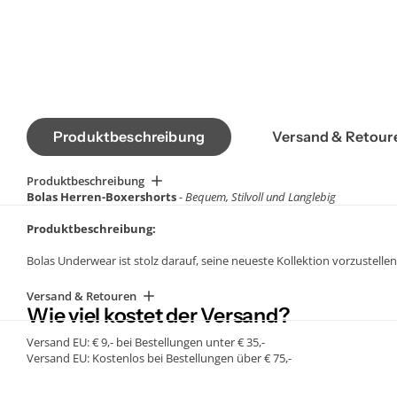
Produktbeschreibung
Versand & Retour
Produktbeschreibung
Bolas Herren-Boxershorts
- Bequem, Stilvoll und Langlebig
Produktbeschreibung:
Bolas Underwear ist stolz darauf, seine neueste Kollektion vorzustell
gewohnt sind, sind aber speziell für die jüngere Generation konzipiert.
Versand & Retouren
Hauptmerkmale:
Wie viel kostet der Versand?
Bequemes Design:
Erleben Sie eine bequeme Passform dank der
Versand EU: € 9,- bei Bestellungen unter € 35,-
Stilvoller Jacquard-Bund:
Fügen Sie Ihrer Unterwäschesammlun
Versand EU: Kostenlos bei Bestellungen über € 75,-
Look.
Langlebigkeit im Detail:
Hergestellt aus stabiler, hochwerti