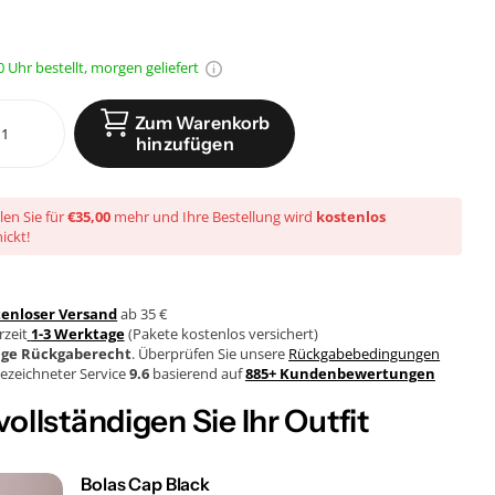
0 Uhr bestellt, morgen geliefert
Zum Warenkorb
hinzufügen
len Sie für
€35,00
mehr und Ihre Bestellung wird
kostenlos
ickt!
tenloser Versand
ab 35 €
rzeit
1-3 Werktage
(Pakete kostenlos versichert)
age Rückgaberecht
. Überprüfen Sie unsere
Rückgabebedingungen
ezeichneter Service
9.6
basierend auf
885+ Kundenbewertungen
ollständigen Sie Ihr Outfit
Bolas Cap Black