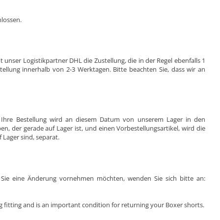
hlossen.
nser Logistikpartner DHL die Zustellung, die in der Regel ebenfalls 1
ellung innerhalb von 2-3 Werktagen. Bitte beachten Sie, dass wir an
deren benötigen, diese Herren-Boxershorts bieten die perfekte
t. Ihre Bestellung wird an diesem Datum von unserem Lager in den
en, der gerade auf Lager ist, und einen Vorbestellungsartikel, wird die
f Lager sind, separat.
n Sie eine Änderung vornehmen möchten, wenden Sie sich bitte an:
 fitting and is an important condition for returning your Boxer shorts.