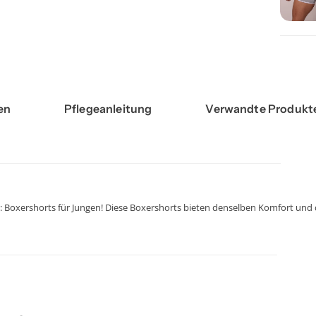
en
Pflegeanleitung
Verwandte Produkt
en: Boxershorts für Jungen! Diese Boxershorts bieten denselben Komfort und
 weichen und atmungsaktiven Baumwolle. Ideal für den täglichen Gebrauch, e
g mit dem schönen Jacquard-Bund mit dem wiedererkennbaren Bolas-Logo ei
ger Baumwolle gewährleisten diese Boxershorts eine lange Lebensdauer. Be