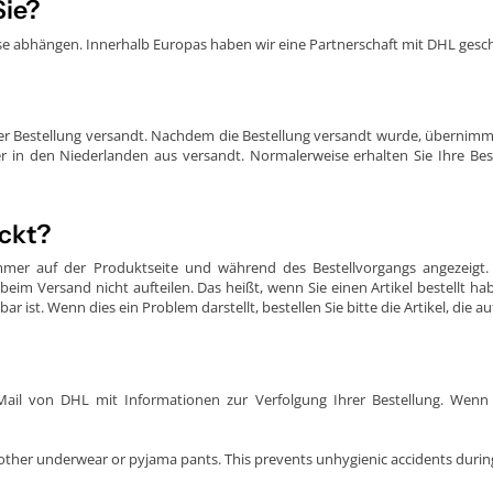
ie?
sse abhängen. Innerhalb Europas haben wir eine Partnerschaft mit DHL gesc
n.
en lassen.
scheinungsbild.
r Bestellung versandt. Nachdem die Bestellung versandt wurde, übernimmt u
in den Niederlanden aus versandt. Normalerweise erhalten Sie Ihre Best
Lieblingspaar Boxershorts suchen oder ein tolles Geschenk für jemand Beson
ickt?
für moderne Männer ist, die Qualität schätzen.
immer auf der Produktseite und während des Bestellvorgangs angezeig
eim Versand nicht aufteilen. Das heißt, wenn Sie einen Artikel bestellt hab
 ist. Wenn dies ein Problem darstellt, bestellen Sie bitte die Artikel, die au
-Mail von DHL mit Informationen zur Verfolgung Ihrer Bestellung. Wen
r other underwear or pyjama pants. This prevents unhygienic accidents during