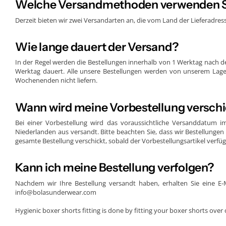
Welche Versandmethoden verwenden S
Pflegehinweise:
Derzeit bieten wir zwei Versandarten an, die vom Land der Lieferadre
Waschen Sie bei 30 Grad, um Farbe und Stoffqualität zu erhalte
Nicht für den Trockner geeignet, aber einfach an der Luft trockn
Wie lange dauert der Versand?
Bügeln Sie bei mäßig warmer Einstellung für ein ordentliches Er
In der Regel werden die Bestellungen innerhalb von 1 Werktag nach de
Wählen Sie Bolas:
Werktag dauert. Alle unsere Bestellungen werden von unserem Lager 
Wochenenden nicht liefern.
Bolas steht für Qualität, Komfort und Stil. Ob Sie nach einem neuen 
Mischung aus Komfort und Stil.
Wann wird meine Vorbestellung versch
Bestellen Sie jetzt und erfahren Sie, warum Bolas die bevorzugte Wahl 
Bei einer Vorbestellung wird das voraussichtliche Versanddatum 
Niederlanden aus versandt. Bitte beachten Sie, dass wir Bestellungen b
Bolas Herenboxershort
- Comfortabel, Stijlvol en Duurzaam
gesamte Bestellung verschickt, sobald der Vorbestellungsartikel verfügbar
Kann ich meine Bestellung verfolgen?
Nachdem wir Ihre Bestellung versandt haben, erhalten Sie eine E
info@bolasunderwear.com
Hygienic boxer shorts fitting is done by fitting your boxer shorts ove