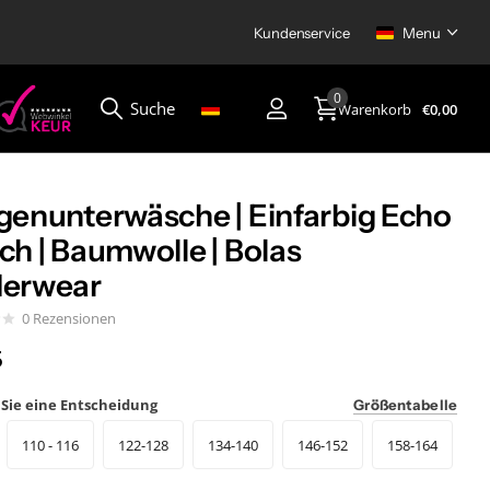
Kundenservice
Menu
0
Suche
Warenkorb
€0,00
Menu
genunterwäsche | Einfarbig Echo
ch | Baumwolle | Bolas
erwear
0
Rezensionen
5
 Sie eine Entscheidung
Größentabelle
110 - 116
122-128
134-140
146-152
158-164