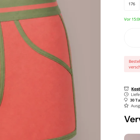
176
Vor 15:0
Bestel
versch
Kos
Liefe
30 T
Ausg
Verv