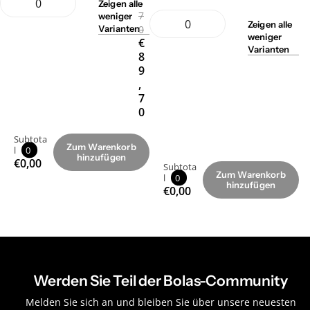
,
Zeigen
alle
7
weniger
Zeigen
alle
0
Varianten
weniger
€
Varianten
8
9
,
7
0
Subtota
Zum Warenkorb
l
0
hinzufügen
€0,00
Subtota
Zum Warenkorb
l
0
hinzufügen
€0,00
Werden Sie Teil der Bolas-Community
Melden Sie sich an und bleiben Sie über unsere neuesten