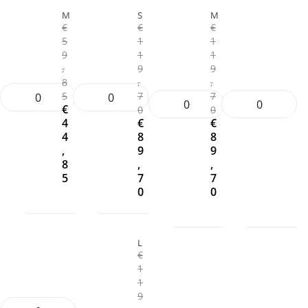
M
S
M
€
€
€
5
1
1
9
1
1
,
9
9
8
,
,
5
7
7
€
0
0
4
€
€
4
8
8
,
9
9
8
,
,
5
7
7
0
0
L
€
1
1
9