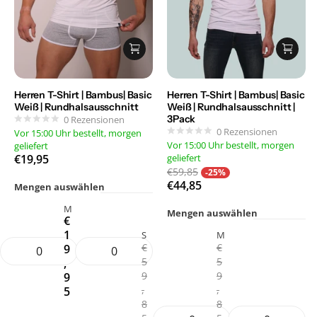
Herren T-Shirt | Bambus| Basic
Herren T-Shirt | Bambus| Basic
Weiß | Rundhalsausschnitt
Weiß | Rundhalsausschnitt |
3Pack
0
Rezensionen
0
Rezensionen
Vor 15:00 Uhr bestellt, morgen
Vor 15:00 Uhr bestellt, morgen
geliefert
€19,95
geliefert
€59,85
-25%
€44,85
Mengen auswählen
M
Mengen auswählen
€
1
S
M
€
€
9
5
5
,
9
9
9
,
,
5
8
8