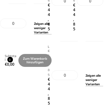
5
5
€
€
4
4
4
4
,
,
8
8
Zeigen
alle
weniger
5
5
Varianten
L
€
5
Subtota
Zum Warenkorb
l
0
9
hinzufügen
€0,00
,
8
5
Zeigen
alle
€
weniger
4
Varianten
4
,
8
5