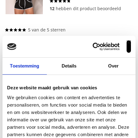
4.8
uit 5
12
hebben dit product beoordeeld
5 van de 5 sterren
Top boxers
To
Wim De Nooij
Wi
27 november 2025
Toestemming
Details
Over
5 van de 5 sterren
Deze website maakt gebruik van cookies
Goede pasvorm. Zit prima.
G
We gebruiken cookies om content en advertenties te
Wil Bakkes
Co
27 augustus 2025
personaliseren, om functies voor social media te bieden
en om ons websiteverkeer te analyseren. Ook delen we
5 van de 5 sterren
informatie over uw gebruik van onze site met onze
partners voor social media, adverteren en analyse. Deze
Prima kwaliteit
Le
on
partners kunnen deze gegevens combineren met andere
Arthur VanDok
24 april 2025