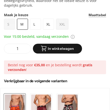
boxershort biedt een perfecte pasvorm en optimale
bewegingsvrijheid, waardoor het de ideale keuze is voor
dagelijks gebruik.
Maak je keuze
Maattabel
S
M
L
XL
XXL
Voor 15:00 besteld, vandaag verzonden
In winkelwagen
Bestel nog voor
€35,00
en je bestelling wordt
gratis
verzonden
!
Verkrijgbaar in de volgende varianten