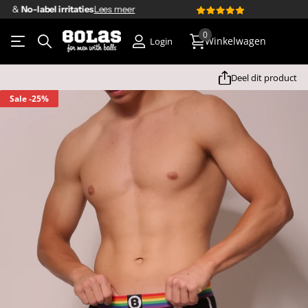
4.8/5
920+ klantbeoordelingen
Lees meer
4.8/5
op basis van
920+ klantbeoordelingen
0
Winkelwagen
Login
Deel dit product
Sale
-25%