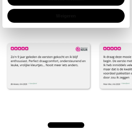
Onze klantbeoordelingen
Weigeren
4.8
uit
5
op basis van
920+ klantbeoordelingen