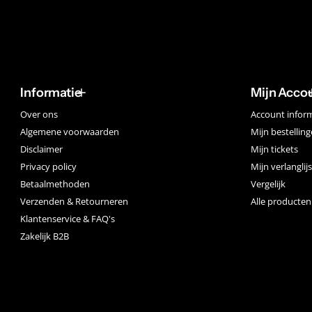
 trendy uitstraling
op een unieke manier. Je hoeft niet langer te kiezen tussen een
ieme comfort en de bewegingsvrijheid, terwijl je er tegelijkertij
ershort
Informatie
Mijn Acco
Over ons
Account infor
ieuwe dimensie van zwemcomfort en stijl. Het is tijd om afschei
et water, voel je zelfverzekerd en maak indruk met de Bolas he
Algemene voorwaarden
Mijn bestellin
Disclaimer
Mijn tickets
Privacy policy
Mijn verlanglijs
Betaalmethoden
Vergelijk
Verzenden & Retourneren
Alle producten
Klantenservice & FAQ's
Zakelijk B2B