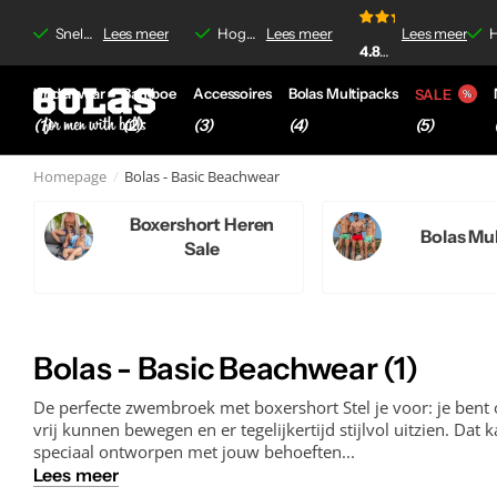
4.8/5
f €35,-
Lees meer
Snelle levering &
Lees meer
Gratis verzending
Gratis verzending
Hoge kwaliteit boxershorts &
Lees meer
vanaf €35,-
Lees meer
No-label irrit
No-label irrit
H
4.8/5
op basis van
92
Underwear
Bamboe
Accessoires
Bolas Multipacks
SALE
(1)
(2)
(3)
(4)
(5)
Homepage
Bolas - Basic Beachwear
Boxershort Heren
Bolas Mu
Sale
Bolas - Basic Beachwear (1)
De perfecte zwembroek met boxershort Stel je voor: je bent o
vrij kunnen bewegen en er tegelijkertijd stijlvol uitzien. 
speciaal ontworpen met jouw behoeften...
Lees meer