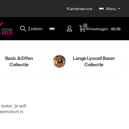
Klantenservice
4.8/5
Menu
920+ kla
4.8/5
op basis van
920+ klantbeoordelin
0
Zoeken
Winkelwagen
€0,00
Menu
Basic & Effen
Lange Lyocell Boxer
Collectie
Collectie
water. Je wilt
zwemshort is