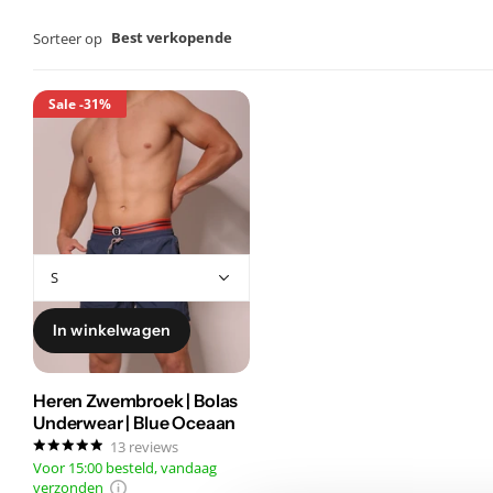
Best verkopende
Sorteer op
Sale
-31%
In winkelwagen
Heren Zwembroek | Bolas
Underwear | Blue Oceaan
13
reviews
Voor 15:00 besteld, vandaag
verzonden