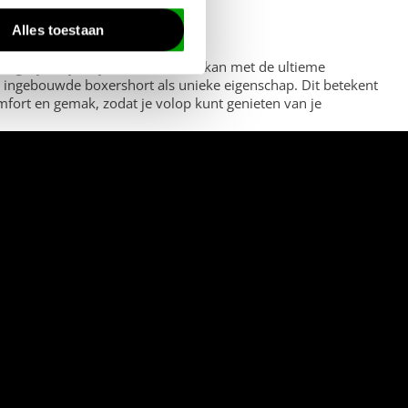
Alles toestaan
egelijkertijd stijlvol uitzien. Dat kan met de ultieme
 ingebouwde boxershort als unieke eigenschap. Dit betekent
ort en gemak, zodat je volop kunt genieten van je
dig nylon dat sneldrogend is en licht en comfortabel
rvoor dat je snel weer droog bent en fris blijft. Geen
 je zwembroek stevig blijft zitten, zelfs tijdens de meest
t de zwemboxer perfect op zijn plaats blijft. Duik met een