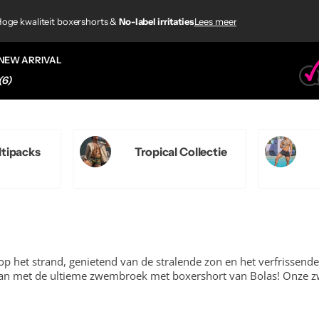
920+ klantbeoordelingen
aties
aties
oge kwaliteit boxershorts &
No-label irritaties
No-label irritaties
Lees meer
0+ klantbeoordelingen
NEW ARRIVAL
(6)
ltipacks
Tropical Collectie
p het strand, genietend van de stralende zon en het verfrissende 
Dat kan met de ultieme zwembroek met boxershort van Bolas! Onze 