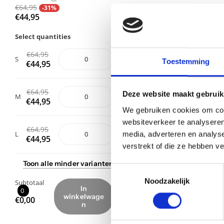
€64,95
-31%
€44,95
Select quantities
€64,95
S
Toestemming
€44,95
€64,95
Deze website maakt gebruik
M
€44,95
We gebruiken cookies om cont
websiteverkeer te analyseren
€64,95
media, adverteren en analys
L
€44,95
verstrekt of die ze hebben v
Toon
alle
minder
varianten
Toestemmingsselectie
Noodzakelijk
Subtotaal
In
0
winkelwage
€0,00
n