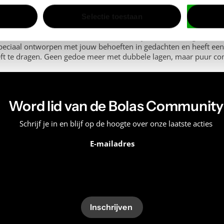
ershort
Selectie toestaan
e zon en het verfrissende water. Je wilt vrij kunnen bewegen en er t
peciaal ontworpen met jouw behoeften in gedachten en heeft een
ft te dragen. Geen gedoe meer met dubbele lagen, maar puur comf
de nylon kwaliteit
Word lid van de Bolas Community
 geldt ook voor onze
beachwear
. We hebben gekozen voor hoogwaar
Schrijf je in en blijf op de hoogte over onze laatste acties
of de golven trotseert in de oceaan, onze heren zwembroek zorgt e
enieten van het water zonder zorgen.
E-mailadres
d gegarandeerd
an functionaliteit en duurzaamheid. We begrijpen dat je wilt dat
uitingen en een vetersluiting toegevoegd om ervoor te zorgen da
short altijd op zijn plek blijft zitten, wat je ook doet.
Inschrijven