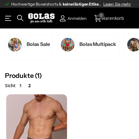
Hochwertige Boxershorts &
keine lästigen Etiketten
keine lästigen Etiketten
Lesen Sie mehr
0
Warenkorb
Anmelden
Bolas Sale
Bolas Multipack
Produkte (1)
Sicht
1
2